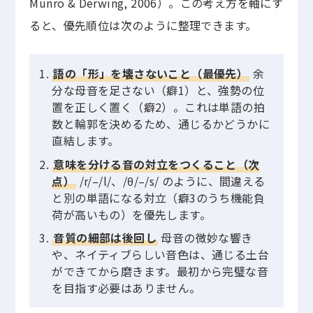
Munro & Derwing, 2006）。この考え方を軸にす
ると、優先順位は次のように整理できます。
語の「形」を壊さないこと（最優先）
余
分な母音を足さない（癖1）と、強勢の位
置を正しく置く（癖2）。これは単語の拍
数と輪郭を決めるため、通じるかどうかに
直結します。
意味を分ける音の対立をつくること（次
点）
/r/–/l/、/θ/–/s/ のように、間違える
と別の単語になる対立（癖3のうち機能負
荷が高いもの）を優先します。
音質の細部は後回し
母音の微妙な響き
や、ネイティブらしい音色は、通じる土台
ができてから磨きます。最初から完璧な音
を目指す必要はありません。