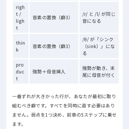
righ
t /
/r/ と /l/ が同じ
音素の置換（癖3）
ligh
音になる
t
/θ/ が「シンク
thin
音素の置換（癖3）
（sink）」にな
k
る
pro
強勢が動き、末
duc
強勢＋母音挿入
尾に母音が付く
t
一番ずれが大きかった行が、あなたが最初に取り
組むべき癖です。すべてを同時に直す必要はあり
ません。弱点を1つ決め、前章の5ステップに乗せ
ます。