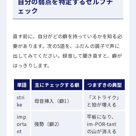
自分の弱点を特定するセルフチ
ェック
直す前に、自分がどの癖を持っているかを知る必
要があります。次の5語を、ふだんの調子で声に
出してみてください。録音して聞き直すと、癖が
はっきりします。
単語
主にチェックする癖
つまずきの典型
stri
「ストライク」
母音挿入（癖1）
ke
と拍が増える
imp
平板になり、
orta
強勢（癖2）
im-POR-tant
nt
の山が消える