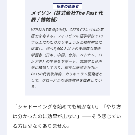
記事の執筆者
メイソン（株式会社The Past 代
表 / 椿祐輔）
VERSANT満点(90点)、CEFR C2レベルの英
語力を有する。フィリピンの語学学校で10
年以上にわたりカリキュラムと教材開発に
従事し、述べ5,000人以上の多国籍な英語
学習者（日本、中国、台湾、ベトナム、ロ
シア等）の学習をサポート。言語学と音声
学に精通しており、現在は株式会社The
Pastの代表取締役、カリキュラム開発者と
して、グローバルな英語教育を推進してい
る。
「シャドーイングを始めても続かない」「やり方
は分かったのに効果が出ない」——そう感じてい
る方は少なくありません。