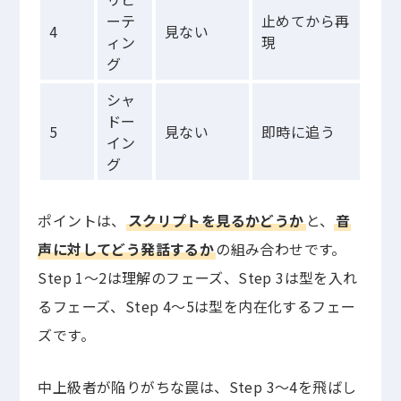
ーテ
止めてから再
4
見ない
ィン
現
グ
シャ
ドー
5
見ない
即時に追う
イン
グ
ポイントは、
スクリプトを見るかどうか
と、
音
声に対してどう発話するか
の組み合わせです。
Step 1〜2は理解のフェーズ、Step 3は型を入れ
るフェーズ、Step 4〜5は型を内在化するフェー
ズです。
中上級者が陥りがちな罠は、Step 3〜4を飛ばし