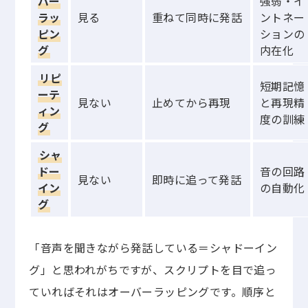
バー
強弱・イ
ラッ
見る
重ねて同時に発話
ントネー
ピン
ションの
グ
内在化
リピ
短期記憶
ーテ
見ない
止めてから再現
と再現精
ィン
度の訓練
グ
シャ
ドー
音の回路
見ない
即時に追って発話
イン
の自動化
グ
「音声を聞きながら発話している＝シャドーイン
グ」と思われがちですが、スクリプトを目で追っ
ていればそれはオーバーラッピングです。順序と