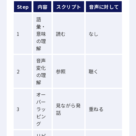
Step
内容
スクリプト
音声に対して
語
彙・
1
意味
読む
なし
の理
解
音声
変化
2
参照
聴く
の理
解
オー
バー
見ながら発
3
ラッ
重ねる
話
ピン
グ
リピ