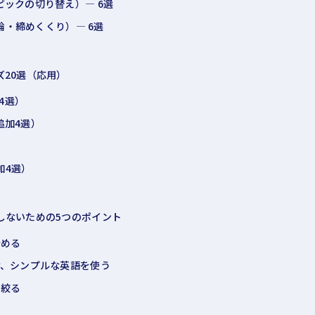
ピックの切り替え）— 6選
（結論・締めくくり）— 6選
ズ20選（応用）
加4選）
n（追加4選）
）
追加4選）
しないための5つのポイント
始める
避け、シンプルな英語を使う
を絞る
い