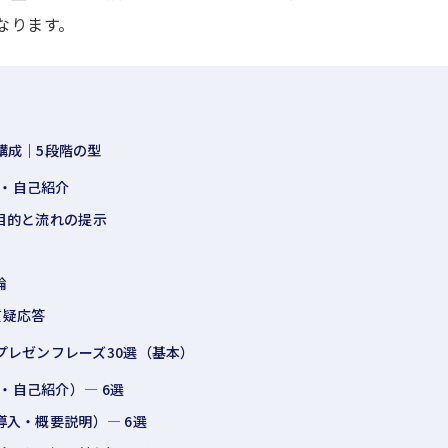
なります。
構成｜5段階の型
挨拶・自己紹介
on｜目的と流れの提示
論
｜質疑応答
プレゼンフレーズ30選（基本）
挨拶・自己紹介）— 6選
on（導入・概要説明）— 6選