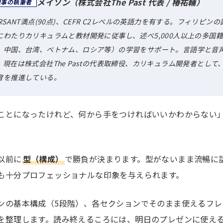
メイソン（株式会社The Past 代表 / 椿祐輔）
記事の執筆者
ERSANT満点(90点)、CEFR C2レベルの英語力を有する。フィリピン
にわたりカリキュラムと教材開発に従事し、述べ5,000人以上の多国
、中国、台湾、ベトナム、ロシア等）の学習をサポート。言語学と音
、現在は株式会社The Pastの代表取締役、カリキュラム開発者とし
育を推進している。
ことになったけれど、何から手をつければいいかわからない
以前に
型（構成）
で勝負が決まります。型がないまま流暢に
も十分プロフェッショナルな印象を与えられます。
ンの基本構成（5段階）、各セクションでそのまま使えるフレ
を整理します。読み終えるころには、明日のプレゼンに使え