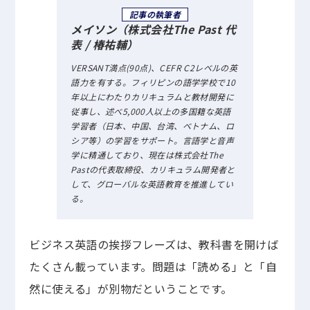
記事の執筆者
メイソン（株式会社The Past 代
表 / 椿祐輔）
VERSANT満点(90点)、CEFR C2レベルの英
語力を有する。フィリピンの語学学校で10
年以上にわたりカリキュラムと教材開発に
従事し、述べ5,000人以上の多国籍な英語
学習者（日本、中国、台湾、ベトナム、ロ
シア等）の学習をサポート。言語学と音声
学に精通しており、現在は株式会社The
Pastの代表取締役、カリキュラム開発者と
して、グローバルな英語教育を推進してい
る。
ビジネス英語の挨拶フレーズは、教科書を開けば
たくさん載っています。問題は「読める」と「自
然に使える」が別物だということです。