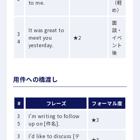
to me.
（軽
め）
面
It was great to
談・
3
meet you
★2
イベ
4
yesterday.
ント
後
用件への橋渡し
#
フレーズ
フォーマル度
3
I’m writing to follow
★3
5
up on [件名].
3
I’d like to discuss [テ
★3