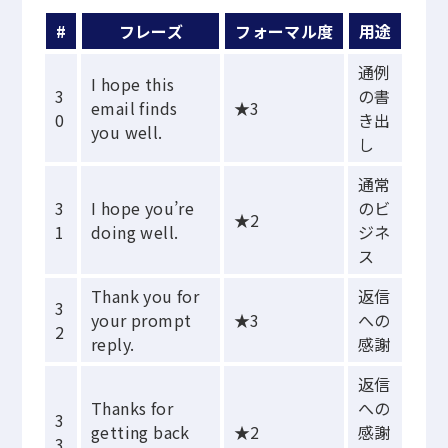
#
フレーズ
フォーマル度
用途
通例
I hope this
3
の書
email finds
★3
0
き出
you well.
し
通常
3
I hope you’re
のビ
★2
1
doing well.
ジネ
ス
Thank you for
返信
3
your prompt
★3
への
2
reply.
感謝
返信
Thanks for
への
3
getting back
★2
感謝
3