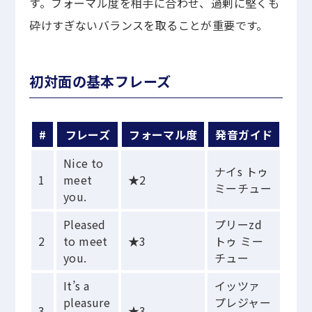
す。フォーマル度を相手に合わせ、過剰に堅くも
砕けすぎないバランスを取ることが重要です。
初対面の基本フレーズ
#
フレーズ
フォーマル度
発音ガイド
Nice to
ナイs トゥ
1
meet
★2
ミーチュー
you.
Pleased
プリーzd
2
to meet
★3
トゥ ミー
you.
チュー
It’s a
イッツァ
pleasure
プレジャー
3
★3