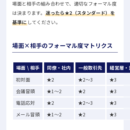
場面と相手の組み合わせで、適切なフォーマル度
は決まります。
迷ったら★2（スタンダード）を
基準に
してください。
場面×相手のフォーマル度マトリクス
場面 \ 相手
同僚・社内
一般取引先
経営層・
初対面
★2
★2〜3
★3
会議冒頭
★1〜2
★2
★3
電話応対
★2
★2〜3
★3
メール冒頭
★1〜2
★2
★3