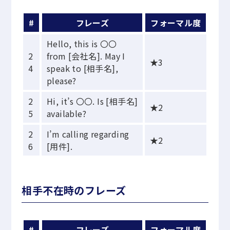
#
フレーズ
フォーマル度
Hello, this is 〇〇
2
from [会社名]. May I
★3
4
speak to [相手名],
please?
2
Hi, it’s 〇〇. Is [相手名]
★2
5
available?
2
I’m calling regarding
★2
6
[用件].
相手不在時のフレーズ
#
フレーズ
フォーマル度