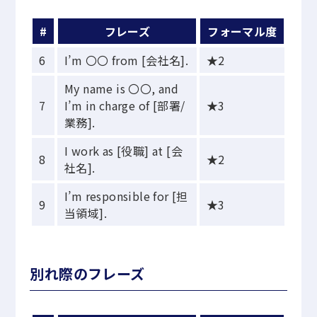
#
フレーズ
フォーマル度
6
I’m 〇〇 from [会社名].
★2
My name is 〇〇, and
7
I’m in charge of [部署/
★3
業務].
I work as [役職] at [会
8
★2
社名].
I’m responsible for [担
9
★3
当領域].
別れ際のフレーズ