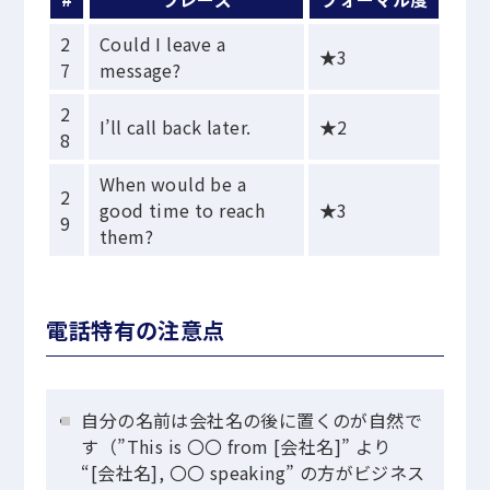
2
Could I leave a
★3
7
message?
2
I’ll call back later.
★2
8
When would be a
2
good time to reach
★3
9
them?
電話特有の注意点
自分の名前は会社名の後に置くのが自然で
す（”This is 〇〇 from [会社名]” より
“[会社名], 〇〇 speaking” の方がビジネス