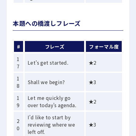
本題への橋渡しフレーズ
#
フレーズ
フォーマル度
1
Let’s get started.
★2
7
1
Shall we begin?
★3
8
1
Let me quickly go
★2
9
over today’s agenda.
I’d like to start by
2
reviewing where we
★3
0
left off.