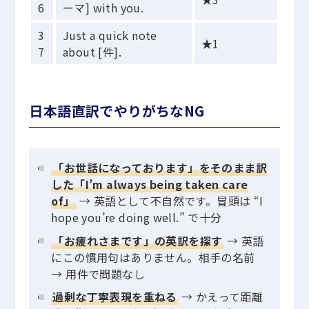
6
ーマ] with you.
3
Just a quick note
★1
7
about [件].
日本語直訳でやりがちなNG
「お世話になっております」をそのまま訳
した「I’m always being taken care
of」
→ 英語として不自然です。冒頭は “I
hope you’re doing well.” で十分
「お疲れさまです」の英訳を探す
→ 英語
にこの慣用句はありません。相手の名前
→ 用件で問題なし
過剰な丁寧表現を重ねる
→ かえって距離