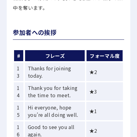
中を奪います。
参加者への挨拶
#
フレーズ
フォーマル度
1
Thanks for joining
★2
3
today.
1
Thank you for taking
★3
4
the time to meet.
1
Hi everyone, hope
★1
5
you’re all doing well.
1
Good to see you all
★2
6
again.